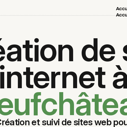
Accu
Accu
ation de 
internet 
eufchâte
réation et suivi de sites web po