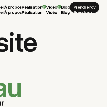
14
6
eil
À propos
Réalisation
Vidéo
Blog
Prendre rdv
eil
À propos
Réalisation
Vidéo
Blog
Prendre rdv
site
à
au
ur