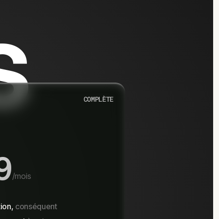
s
COMPLÈTE
9
/mois
ion,
conséquent