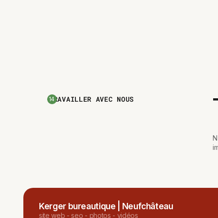
TRAVAILLER AVEC NOUS
14
N
i
Kerger bureautique | Neufchâteau
site web - seo - photos - vidéos