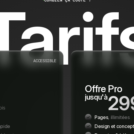
Tarif
ACCESSIBLE
Offre Pro
29
jusqu'à
ois
Pages
, illimitées
apide
Design et concept