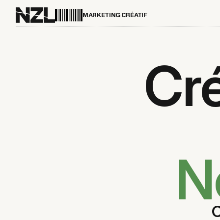
MARKETING CRÉATIF
Cré
N
C