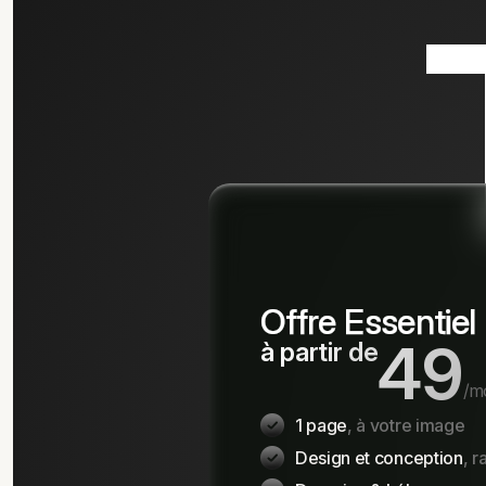
Offre Essentiel
49
à partir de
/m
1 page
, à votre image
Design et conception
, r