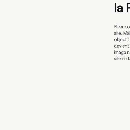
la
Beaucou
site. M
objectif
devient
image né
site en 