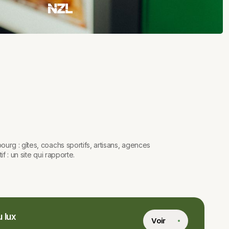
urg : gîtes, coachs sportifs, artisans, agences
f : un site qui rapporte.
 lux
Voir