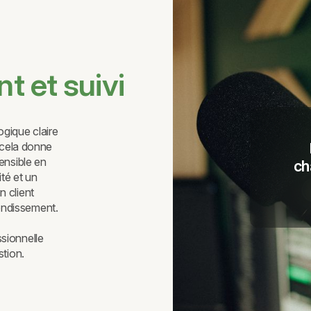
nt et suivi
gique claire
, cela donne
ensible en
ch
té et un
n client
ondissement.
sionnelle
stion.